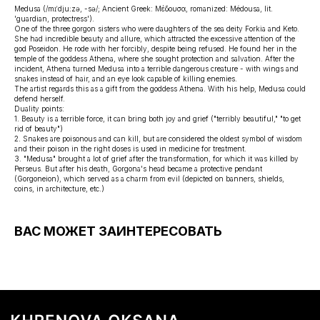
Medusa (/mɪˈdjuːzə, -sə/; Ancient Greek: Μέδουσα, romanized: Médousa, lit.
'guardian, protectress').
One of the three gorgon sisters who were daughters of the sea deity Forkia and Keto.
She had incredible beauty and allure, which attracted the excessive attention of the
god Poseidon. He rode with her forcibly, despite being refused. He found her in the
temple of the goddess Athena, where she sought protection and salvation. After the
incident, Athena turned Medusa into a terrible dangerous creature - with wings and
ПОДПИШИСЬ НА РАССЫЛKУ И ПОЛУЧИ ПРОМОКОД
snakes instead of hair, and an eye look capable of killing enemies.
НА КОМПЛЕКТ ОТКРЫТОК В ПОДАРОК К ЗАКАЗУ
The artist regards this as a gift from the goddess Athena. With his help, Medusa could
defend herself.
→
Duality points:
1. Beauty is a terrible force, it can bring both joy and grief ("terribly beautiful," "to get
rid of beauty")
Подписываясь на рассылку вы соглашаетесь с
2. Snakes are poisonous and can kill, but are considered the oldest symbol of wisdom
нашей
политикой конфиденциальности
and their poison in the right doses is used in medicine for treatment.
3. "Medusa" brought a lot of grief after the transformation, for which it was killed by
Perseus. But after his death, Gorgona's head became a protective pendant
INSTAGRAM
+ 7 916 228 38 36
(Gorgoneion), which served as a charm from evil (depicted on banners, shields,
KHOKSANA.ART@GMAIL.COM
TELEGRAM
coins, in architecture, etc.)
WHATSAPP
политика конфиденциальности
ВАС МОЖЕТ ЗАИНТЕРЕСОВАТЬ
© Хренова Оксана Владимировна 2025
ИНН 501813796151