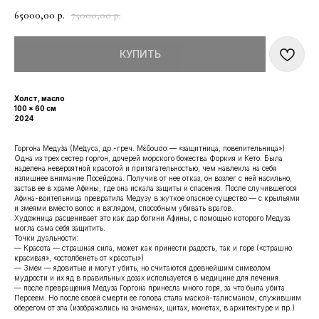
65000,00
75000,00
р.
р.
КУПИТЬ
Холст, масло
100 * 60 см
2024
Горго́на Меду́за (Ме́дуса, др.-греч. Μέδουσα — «защитница, повелительница»)
Одна из трех сестер горгон, дочерей морского божества Форкия и Кето. Была
наделена невероятной красотой и притягательностью, чем навлекла на себя
излишнее внимание Посейдона. Получив от нее отказ, он возлег с ней насильно,
застав ее в храме Афины, где она искала защиты и спасения. После случившегося
Афина-воительница превратила Медузу в жуткое опасное существо — с крыльями
и змеями вместо волос и взглядом, способным убивать врагов.
Художница расценивает это как дар богини Афины, с помощью которого Медуза
могла сама себя защитить.
Точки дуальности:
— Красота — страшная сила, может как принести радость, так и горе («страшно
красивая», «остолбенеть от красоты»)
— Змеи — ядовитые и могут убить, но считаются древнейшим символом
мудрости и их яд в правильных дозах используется в медицине для лечения.
— после превращения Медуза Горгона принесла много горя, за что была убита
Персеем. Но после своей смерти ее голова стала маской-талисманом, служившим
оберегом от зла (изображались на знаменах, щитах, монетах, в архитектуре и пр.)